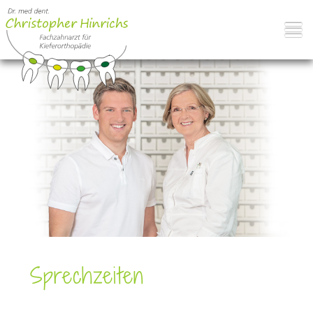
Südring 19 • 27404 Zeven
Tel. 04281/959999
Sprechzeiten